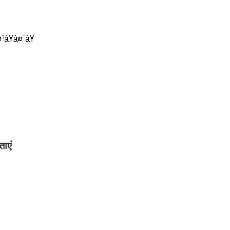
à¥à¤¨à¥
ताएं